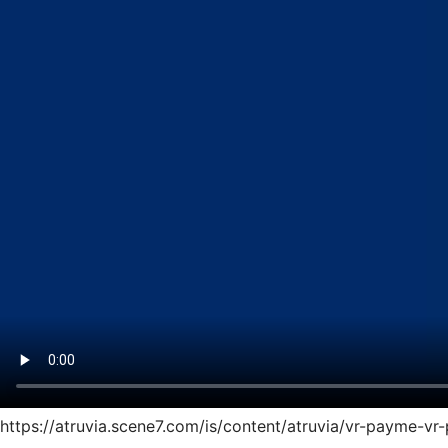
https://atruvia.scene7.com/is/content/atruvia/vr-payme-