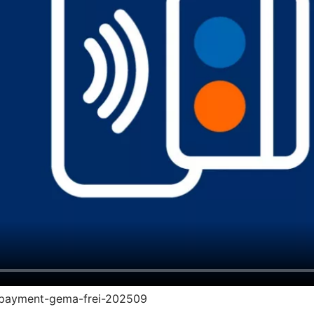
vr-payment-gema-frei-202509