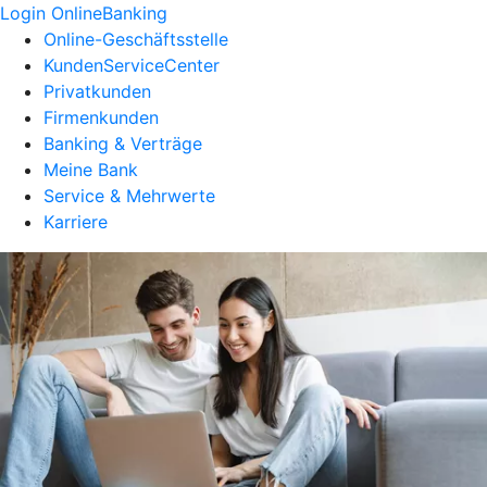
Login OnlineBanking
Online-Geschäftsstelle
KundenServiceCenter
Privatkunden
Firmenkunden
Banking & Verträge
Meine Bank
Service & Mehrwerte
Karriere