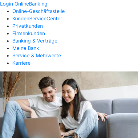
Login OnlineBanking
Online-Geschäftsstelle
KundenServiceCenter
Privatkunden
Firmenkunden
Banking & Verträge
Meine Bank
Service & Mehrwerte
Karriere