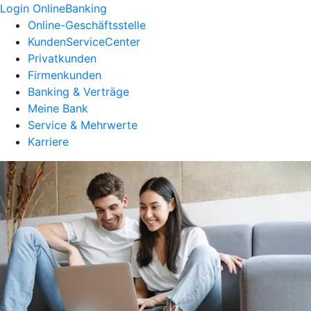
Login OnlineBanking
Online-Geschäftsstelle
KundenServiceCenter
Privatkunden
Firmenkunden
Banking & Verträge
Meine Bank
Service & Mehrwerte
Karriere