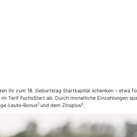
öchten ihr zum 18. Geburtstag Startkapital schenken – etwa f
 im Tarif FuchsStart ab.
Durch monatliche Einzahlungen spar
2
3
unge-Leute-Bonus
und dem Zinsplus
.