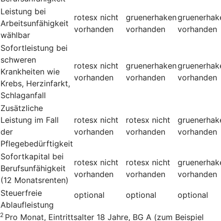
Leistung bei
rotesx
nicht
gruenerhaken
gruenerhak
Arbeitsunfähigkeit
vorhanden
vorhanden
vorhanden
wählbar
Sofortleistung bei
schweren
rotesx
nicht
gruenerhaken
gruenerhak
Krankheiten wie
vorhanden
vorhanden
vorhanden
Krebs, Herzinfarkt,
Schlaganfall
Zusätzliche
Leistung im Fall
rotesx
nicht
rotesx
nicht
gruenerhak
der
vorhanden
vorhanden
vorhanden
Pflegebedürftigkeit
Sofortkapital bei
rotesx
nicht
rotesx
nicht
gruenerhak
Berufsunfähigkeit
vorhanden
vorhanden
vorhanden
(12 Monatsrenten)
Steuerfreie
optional
optional
optional
Ablaufleistung
2
Pro Monat, Eintrittsalter 18 Jahre, BG A (zum Beispiel