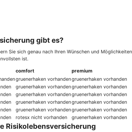
sicherung gibt es?
hern Sie sich genau nach Ihren Wünschen und Möglichkeiten
vollsten ist.
comfort
premium
handen
gruenerhaken
vorhanden
gruenerhaken
vorhanden
anden
gruenerhaken
vorhanden
gruenerhaken
vorhanden
anden
gruenerhaken
vorhanden
gruenerhaken
vorhanden
anden
gruenerhaken
vorhanden
gruenerhaken
vorhanden
anden
gruenerhaken
vorhanden
gruenerhaken
vorhanden
anden
rotesx
nicht vorhanden
gruenerhaken
vorhanden
re Risikolebensversicherung