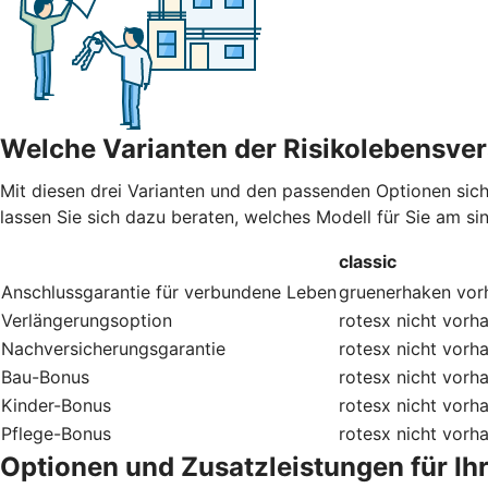
Welche Varianten der Risikolebensver
Mit diesen drei Varianten und den passenden Optionen sic
lassen Sie sich dazu beraten, welches Modell für Sie am sinn
classic
Anschlussgarantie für verbundene Leben
gruenerhaken
vor
Verlängerungsoption
rotesx
nicht vorh
Nachversicherungsgarantie
rotesx
nicht vorh
Bau-Bonus
rotesx
nicht vorh
Kinder-Bonus
rotesx
nicht vorh
Pflege-Bonus
rotesx
nicht vorh
Optionen und Zusatzleistungen für Ih