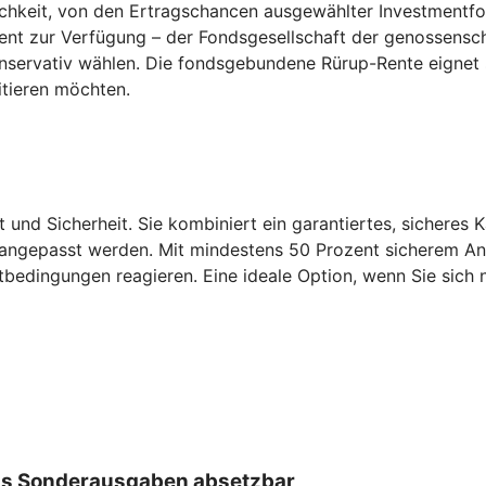
keit, von den Ertragschancen ausgewählter Investmentfonds
ent zur Verfügung – der Fondsgesellschaft der genossensch
konservativ wählen. Die fondsgebundene Rürup-Rente eignet
itieren möchten.
t und Sicherheit. Sie kombiniert ein garantiertes, sicheres 
 angepasst werden. Mit mindestens 50 Prozent sicherem Antei
tbedingungen reagieren. Eine ideale Option, wenn Sie sich n
 als Sonderausgaben absetzbar