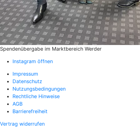
Spendenübergabe im Marktbereich Werder
Instagram öffnen
Impressum
Datenschutz
Nutzungsbedingungen
Rechtliche Hinweise
AGB
Barrierefreiheit
Vertrag widerrufen