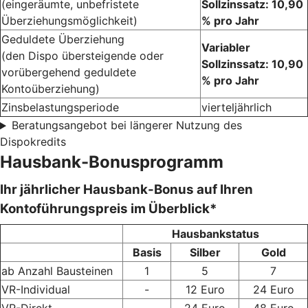
(eingeräumte, unbefristete
Sollzinssatz: 10,90
Überziehungsmöglichkeit)
% pro Jahr
Geduldete Überziehung
Variabler
(den Dispo übersteigende oder
Sollzinssatz: 10,90
vorübergehend geduldete
% pro Jahr
Kontoüberziehung)
Zinsbelastungsperiode
vierteljährlich
Beratungsangebot bei längerer Nutzung des
Dispokredits
Hausbank-Bonusprogramm
Ihr jährlicher Hausbank-Bonus auf Ihren
Kontoführungspreis im Überblick*
Hausbankstatus
Basis
Silber
Gold
ab Anzahl Bausteinen
1
5
7
VR-Individual
-
12 Euro
24 Euro