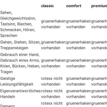
classic
comfort
premiu
Sehen,
Gleichgewichtssinn,
gruenerhaken
gruenerhaken
gruener
Tastsinn, Riechen,
vorhanden
vorhanden
vorhand
Schmecken, Hören,
Sprechen
Gehen, Stehen, Sitzen,
gruenerhaken
gruenerhaken
gruener
Treppensteigen
vorhanden
vorhanden
vorhand
Gebrauch einer Hand,
Gebrauch eines Arms,
gruenerhaken
gruenerhaken
gruener
Knien, Bücken, Heben,
vorhanden
vorhanden
vorhand
Tragen
Geistige
rotesx
nicht
gruenerhaken
gruener
Leistungsfähigkeit
vorhanden
vorhanden
vorhand
Eigenverantwortliches
rotesx
nicht
gruenerhaken
gruener
Handeln
vorhanden
vorhanden
vorhand
rotesx
nicht
gruenerhaken
gruener
Demenz