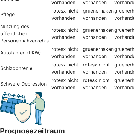
vorhanden
vorhanden
vorhand
rotesx
nicht
gruenerhaken
gruener
Pflege
vorhanden
vorhanden
vorhand
Nutzung des
rotesx
nicht
gruenerhaken
gruener
öffentlichen
vorhanden
vorhanden
vorhand
Personennahverkehrs
rotesx
nicht
gruenerhaken
gruener
Autofahren (PKW)
vorhanden
vorhanden
vorhand
rotesx
nicht
rotesx
nicht
gruener
Schizophrenie
vorhanden
vorhanden
vorhand
rotesx
nicht
rotesx
nicht
gruener
Schwere Depression
vorhanden
vorhanden
vorhand
Prognosezeitraum